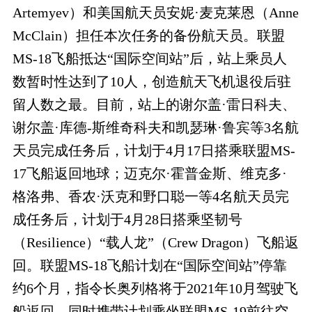
Artemyev）和美国航天员安妮·麦克莱恩（Anne
McClain）担任本次任务的备份航天员。联盟
MS-18飞船抵达“国际空间站”后，站上乘员人
数暂时性达到了10人，创造航天飞机退役后驻
留人数之最。目前，站上的谢尔盖·雷日科夫、
谢尔盖·库德-斯维奇科夫和凯瑟琳·鲁宾等3名航
天员完成任务后，计划于4月17日搭乘联盟MS-
17飞船返回地球；迈克尔·霍普金斯、维克多·
格洛弗、香农·沃克和野口聪一等4名航天员完
成任务后，计划于4月28日搭乘坚韧号
（Resilience）“载人龙”（Crew Dragon）飞船返
回。联盟MS-18飞船计划在“国际空间站”停靠
约6个月，指令长奥列格将于2021年10月驾驶飞
船返回，同时携带计划乘坐联盟MS-19前往空